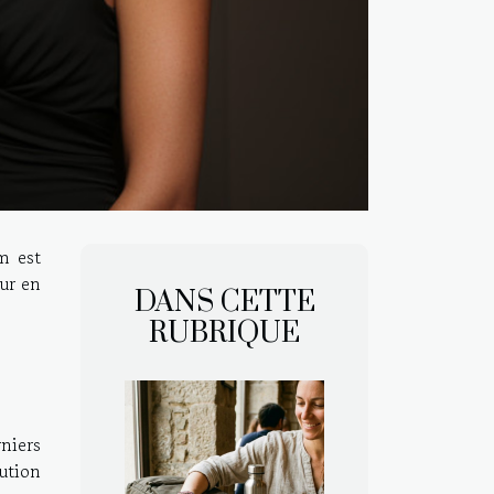
m est
our en
DANS CETTE
RUBRIQUE
niers
ution