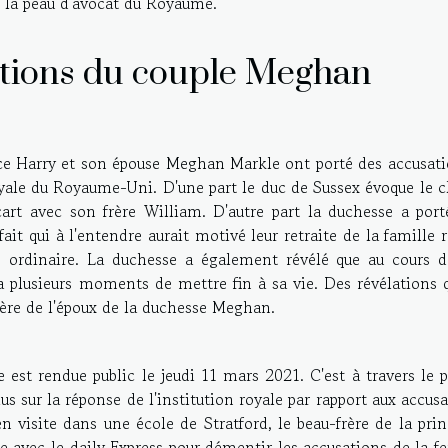
de la peau d'avocat du Royaume.
ations du couple Meghan
ce Harry et son épouse Meghan Markle ont porté des accusati
Royale du Royaume-Uni. D'une part le duc de Sussex évoque le 
art avec son frère William. D'autre part la duchesse a port
fait qui à l'entendre aurait motivé leur retraite de la famille 
e ordinaire. La duchesse a également révélé que au cours d
a plusieurs moments de mettre fin à sa vie. Des révélations 
rère de l'époux de la duchesse Meghan.
e est rendue public le jeudi 11 mars 2021. C'est à travers le 
us sur la réponse de l'institution royale par rapport aux accus
 en visite dans une école de Stratford, le beau-frère de la pri
ce avec le daily Express pour démentir les accusations de la 