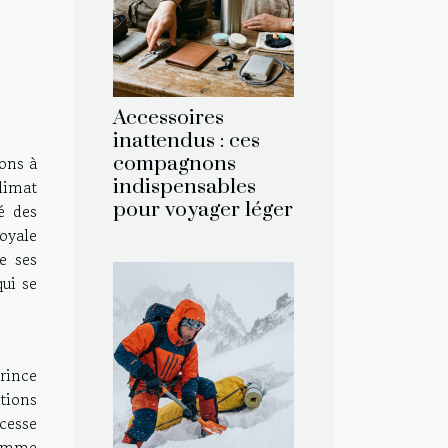
Accessoires
inattendus : ces
ons à
compagnons
indispensables
climat
pour voyager léger
é des
royale
e ses
qui se
prince
ations
ncesse
femme