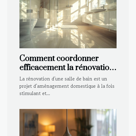
Comment coordonner
efficacement la rénovation
de votre salle de bain
La rénovation d'une salle de bain est un
projet d'aménagement domestique à la fois
stimulant et...