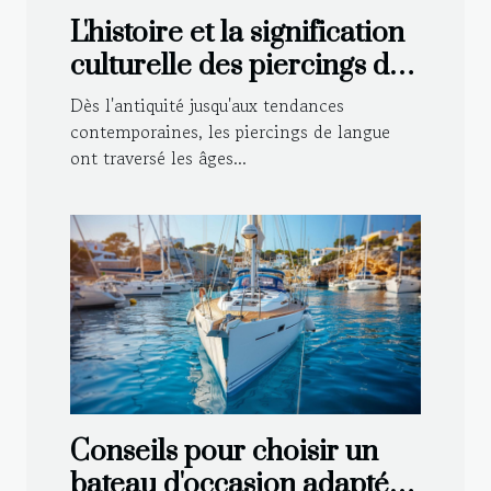
L'histoire et la signification
culturelle des piercings de
langue
Dès l'antiquité jusqu'aux tendances
contemporaines, les piercings de langue
ont traversé les âges...
Conseils pour choisir un
bateau d'occasion adapté à