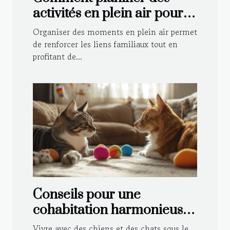
activités en plein air pour
toute la famille ?
Organiser des moments en plein air permet
de renforcer les liens familiaux tout en
profitant de...
Conseils pour une
cohabitation harmonieuse
entre chiens et chats
Vivre avec des chiens et des chats sous le