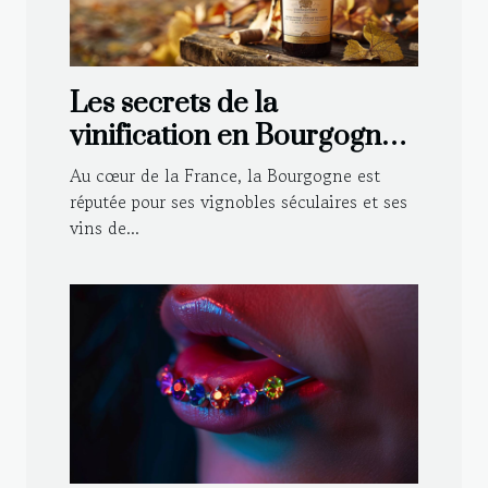
Les secrets de la
vinification en Bourgogne :
Techniques traditionnelles
Au cœur de la France, la Bourgogne est
et modernes
réputée pour ses vignobles séculaires et ses
vins de...