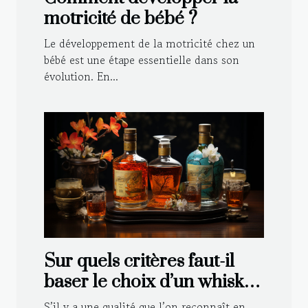
motricité de bébé ?
Le développement de la motricité chez un
bébé est une étape essentielle dans son
évolution. En...
Sur quels critères faut-il
baser le choix d’un whisky
japonais ?
S’il y a une qualité que l’on reconnaît en