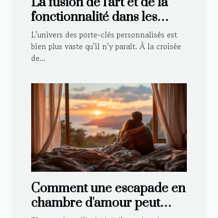
La fusion de l'art et de la
fonctionnalité dans les
porte-clés personnalisés
L’univers des porte-clés personnalisés est
bien plus vaste qu’il n’y paraît. À la croisée
de...
Comment une escapade en
chambre d'amour peut
renforcer votre relation ?