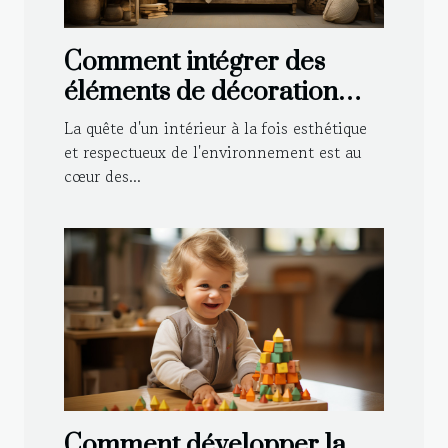
Comment intégrer des
éléments de décoration
durable dans le style
La quête d'un intérieur à la fois esthétique
traditionnel de votre
et respectueux de l'environnement est au
cœur des...
maison
Comment développer la