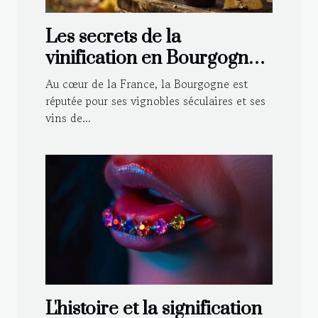
Les secrets de la
vinification en Bourgogne :
Techniques traditionnelles
Au cœur de la France, la Bourgogne est
et modernes
réputée pour ses vignobles séculaires et ses
vins de...
L'histoire et la signification