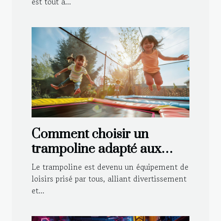
est tout à...
Comment choisir un
trampoline adapté aux
enfants et aux adultes
Le trampoline est devenu un équipement de
loisirs prisé par tous, alliant divertissement
et...