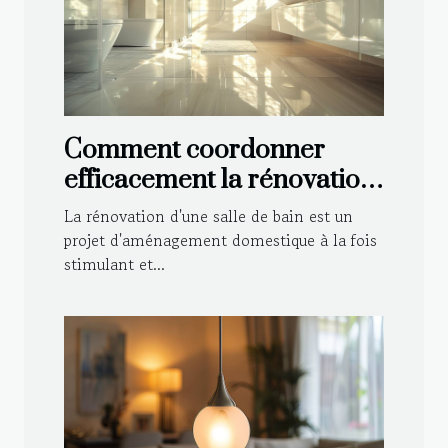
Comment coordonner
efficacement la rénovation
de votre salle de bain
La rénovation d'une salle de bain est un
projet d'aménagement domestique à la fois
stimulant et...