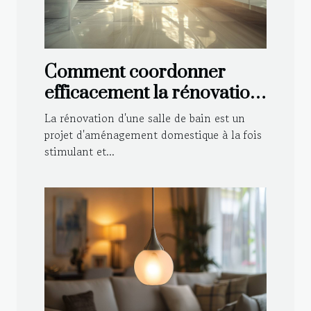
Comment coordonner
efficacement la rénovation
de votre salle de bain
La rénovation d'une salle de bain est un
projet d'aménagement domestique à la fois
stimulant et...