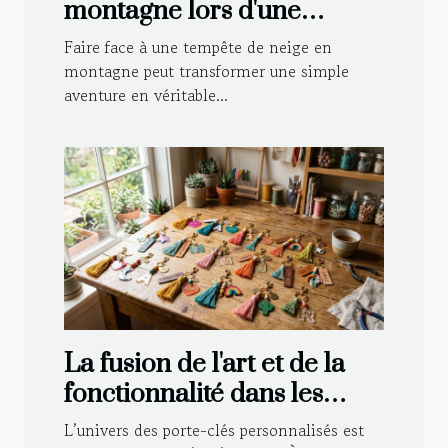
montagne lors d'une
tempête de neige
Faire face à une tempête de neige en
montagne peut transformer une simple
aventure en véritable...
La fusion de l'art et de la
fonctionnalité dans les
porte-clés personnalisés
L’univers des porte-clés personnalisés est