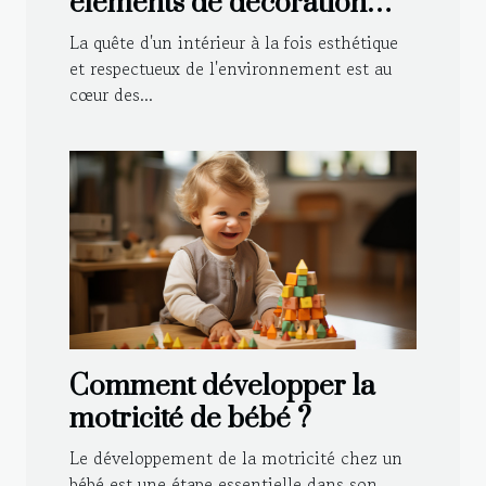
éléments de décoration
durable dans le style
La quête d'un intérieur à la fois esthétique
traditionnel de votre
et respectueux de l'environnement est au
cœur des...
maison
Comment développer la
motricité de bébé ?
Le développement de la motricité chez un
bébé est une étape essentielle dans son