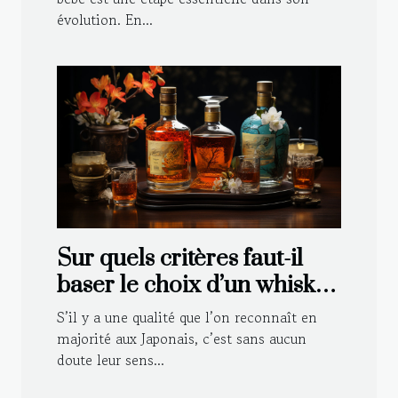
évolution. En...
Sur quels critères faut-il
baser le choix d’un whisky
japonais ?
S’il y a une qualité que l’on reconnaît en
majorité aux Japonais, c’est sans aucun
doute leur sens...