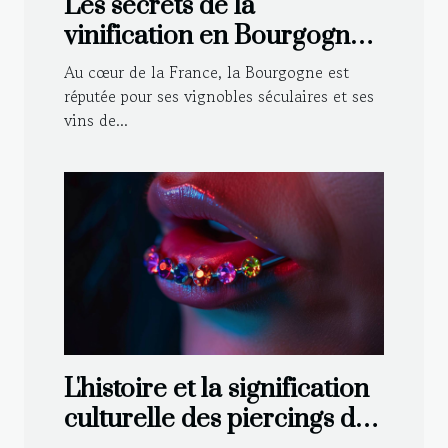
Les secrets de la
vinification en Bourgogne :
Techniques traditionnelles
Au cœur de la France, la Bourgogne est
et modernes
réputée pour ses vignobles séculaires et ses
vins de...
L'histoire et la signification
culturelle des piercings de