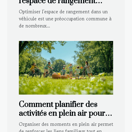
l'espace de rangement
dans votre véhicule ?
Optimiser l'espace de rangement dans un
véhicule est une préoccupation commune à
de nombreux...
Comment planifier des
activités en plein air pour
toute la famille ?
Organiser des moments en plein air permet
de renforcer les liens familiaux tout en