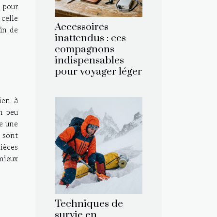
n pour
 celle
Accessoires
fin de
inattendus : ces
compagnons
indispensables
pour voyager léger
ien à
n peu
re une
e sont
ièces
mieux
Techniques de
survie en