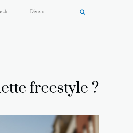
ech
Divers
ette freestyle ?