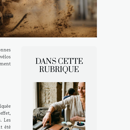
onnes
 vélos
DANS CETTE
cement
RUBRIQUE
tiquée
effet,
s. Les
nt été