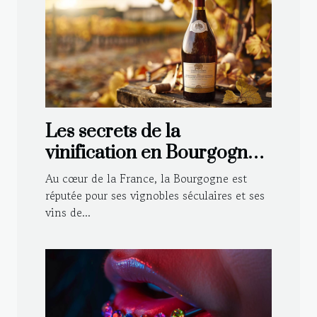
Les secrets de la
vinification en Bourgogne :
Techniques traditionnelles
Au cœur de la France, la Bourgogne est
et modernes
réputée pour ses vignobles séculaires et ses
vins de...