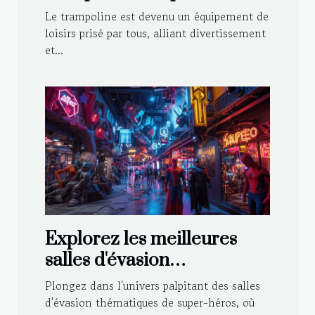
enfants et aux adultes
Le trampoline est devenu un équipement de
loisirs prisé par tous, alliant divertissement
et...
Explorez les meilleures
salles d'évasion
thématiques de super-
Plongez dans l'univers palpitant des salles
héros
d'évasion thématiques de super-héros, où