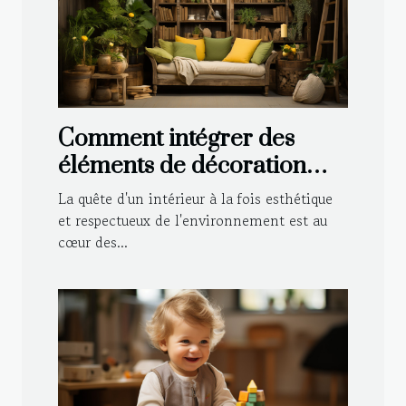
Comment intégrer des
éléments de décoration
durable dans le style
La quête d'un intérieur à la fois esthétique
traditionnel de votre
et respectueux de l'environnement est au
cœur des...
maison