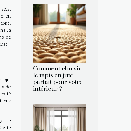
 sols,
on en
rappe.
ns la
ons de
euse.
Comment choisir
le tapis en jute
e
qui
parfait pour votre
ts de
intérieur ?
exité
t aux
ger le
Cette