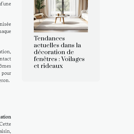
d'une
nisée
chaque
Tendances
actuelles dans la
ation,
décoration de
ontact
fenêtres : Voilages
arômes
et rideaux
s pour
eron.
cation
 Cette
aisin,