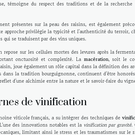
sse, témoigne du respect des traditions et de la recherche 
ement présentes sur la peau des raisins, est également préco
 approche privilégie la typicité et l'authenticité du terroir, 
es qui se traduisent par des vins uniques.
in repose sur les cellules mortes des levures après la ferment
pportant onctuosité et complexité. La
macération
, soit le c
 raisin, joue également un rôle capital dans la définition des 
és dans la tradition bourguignonne, continuent d'être honoré
 reflet d'une alchimie entre la nature et le savoir-faire du vign
nes de vinification
ine viticole français, a su intégrer des techniques de
vinifi
. L'une des innovations notables est la
vinification par gravité
.
iques, limitant ainsi le stress et les traumatismes sur le r