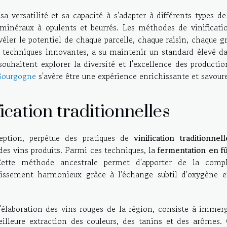
a versatilité et sa capacité à s'adapter à différents types de
 minéraux à opulents et beurrés. Les méthodes de vinificati
éler le potentiel de chaque parcelle, chaque raisin, chaque g
 techniques innovantes, a su maintenir un standard élevé da
souhaitent explorer la diversité et l'excellence des producti
 Bourgogne
s'avère être une expérience enrichissante et savour
ication traditionnelles
eption, perpétue des pratiques de
vinification traditionnell
des vins produits. Parmi ces techniques, la
fermentation en fû
ette méthode ancestrale permet d'apporter de la compl
llissement harmonieux grâce à l'échange subtil d'oxygène e
 l'élaboration des vins rouges de la région, consiste à immer
leure extraction des couleurs, des tanins et des arômes. 