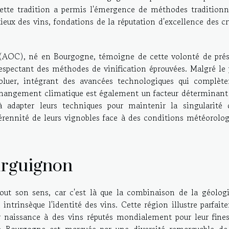
 Cette tradition a permis l'émergence de méthodes traditionn
eux des vins, fondations de la réputation d'excellence des cr
e (AOC), né en Bourgogne, témoigne de cette volonté de prés
 respectant des méthodes de vinification éprouvées. Malgré le
voluer, intégrant des avancées technologiques qui complète
 changement climatique est également un facteur déterminant
 à adapter leurs techniques pour maintenir la singularité 
pérennité de leurs vignobles face à des conditions météorolog
urguignon
out son sens, car c'est là que la combinaison de la géologi
intrinsèque l'identité des vins. Cette région illustre parfai
 naissance à des vins réputés mondialement pour leur fines
e Bourgogne est marquée par une diversité remarquable de 