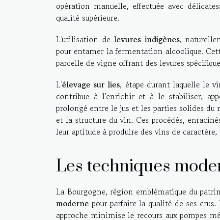
opération manuelle, effectuée avec délicate
qualité supérieure.
L'utilisation de
levures indigènes
, naturell
pour entamer la fermentation alcoolique. Cette
parcelle de vigne offrant des levures spécifiqu
L'
élevage sur lies
, étape durant laquelle le v
contribue à l'enrichir et à le stabiliser, a
prolongé entre le jus et les parties solides du
et la structure du vin. Ces procédés, enracin
leur aptitude à produire des vins de caractère,
Les techniques moder
La Bourgogne, région emblématique du patrimo
moderne
pour parfaire la qualité de ses crus
approche minimise le recours aux pompes mécan