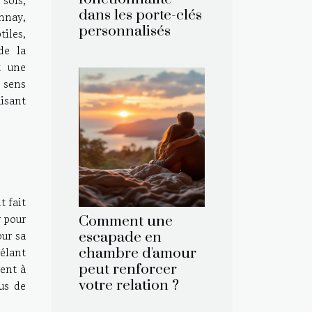
dans les porte-clés
onnay,
personnalisés
tiles,
de la
t une
 sens
isant
t fait
r pour
Comment une
our sa
escapade en
élant
chambre d'amour
vent à
peut renforcer
votre relation ?
us de