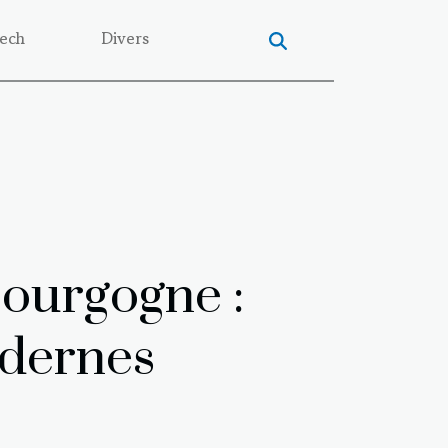
ech
Divers
 Bourgogne :
odernes