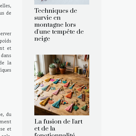
elles,
Techniques de
us de
survie en
montagne lors
d'une tempête de
erver
neige
 poids
nt et
 dans
de la
iques
e, du
tement
La fusion de l'art
et de la
se et
fonctionnalité
sols,