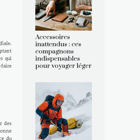
Accessoires
iale.
inattendus : ces
aptant
compagnons
s qui
indispensables
faire
pour voyager léger
ar des
nonne
ce du