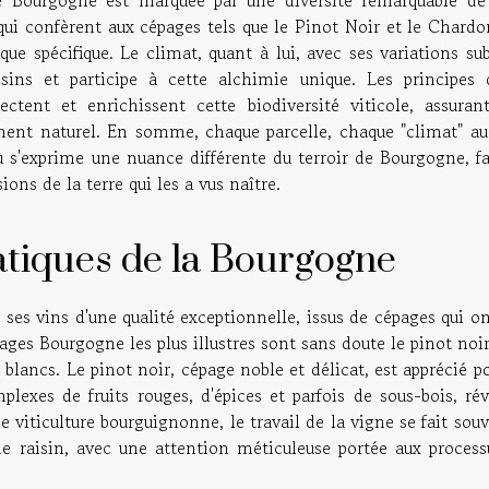
qui confèrent aux cépages tels que le Pinot Noir et le Chard
e spécifique. Le climat, quant à lui, avec ses variations sub
ins et participe à cette alchimie unique. Les principes 
ctent et enrichissent cette biodiversité viticole, assuran
ment naturel. En somme, chaque parcelle, chaque "climat" au
s'exprime une nuance différente du terroir de Bourgogne, fa
ions de la terre qui les a vus naître.
tiques de la Bourgogne
s vins d'une qualité exceptionnelle, issus de cépages qui on
ges Bourgogne les plus illustres sont sans doute le pinot noi
 blancs. Le pinot noir, cépage noble et délicat, est apprécié p
lexes de fruits rouges, d'épices et parfois de sous-bois, rév
e viticulture bourguignonne, le travail de la vigne se fait sou
 de raisin, avec une attention méticuleuse portée aux process