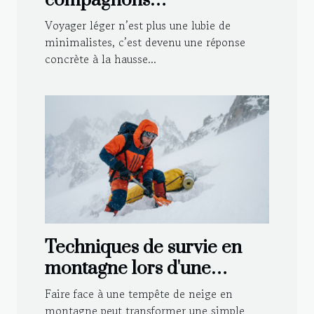
compagnons
indispensables pour
Voyager léger n’est plus une lubie de
voyager léger
minimalistes, c’est devenu une réponse
concrète à la hausse...
Techniques de survie en
montagne lors d'une
tempête de neige
Faire face à une tempête de neige en
montagne peut transformer une simple