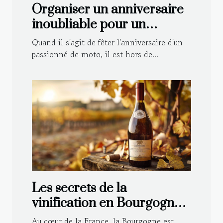
Organiser un anniversaire
inoubliable pour un
motard : astuces et idées
Quand il s'agit de fêter l'anniversaire d'un
déco
passionné de moto, il est hors de...
Les secrets de la
vinification en Bourgogne :
Techniques traditionnelles
Au cœur de la France, la Bourgogne est