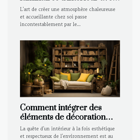
votre décoration
L'art de créer une atmosphère chaleureuse
et accueillante chez soi passe
incontestablement par le...
Comment intégrer des
éléments de décoration
durable dans le style
La quête d'un intérieur à la fois esthétique
traditionnel de votre
et respectueux de l'environnement est au