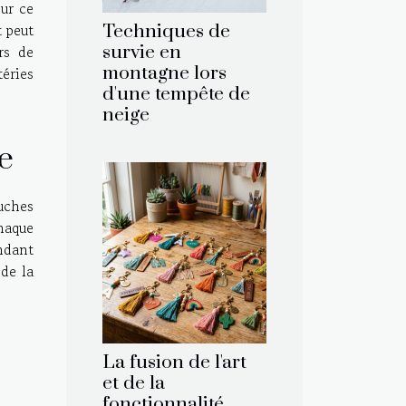
our ce
t peut
Techniques de
rs de
survie en
montagne lors
téries
d'une tempête de
neige
e
uches
Chaque
ndant
 de la
La fusion de l'art
et de la
fonctionnalité