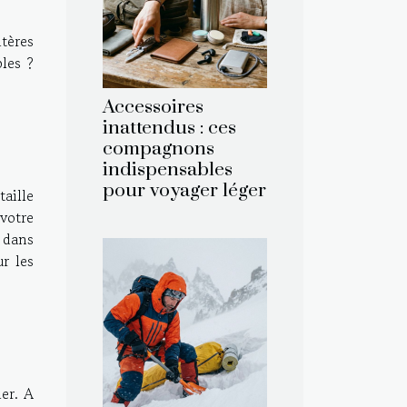
itères
les ?
Accessoires
inattendus : ces
compagnons
indispensables
pour voyager léger
aille
 votre
z dans
r les
ier. A