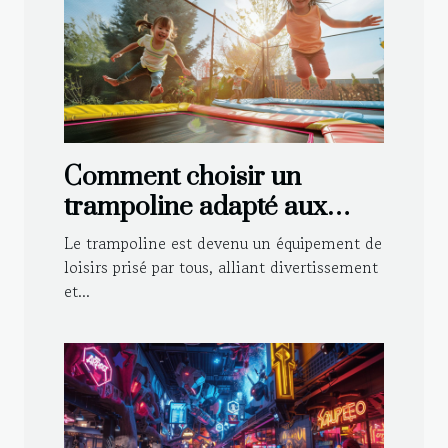
Comment choisir un
trampoline adapté aux
enfants et aux adultes
Le trampoline est devenu un équipement de
loisirs prisé par tous, alliant divertissement
et...