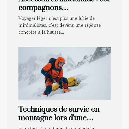
compagnons
indispensables pour
Voyager léger n’est plus une lubie de
voyager léger
minimalistes, c’est devenu une réponse
concrète à la hausse...
Techniques de survie en
montagne lors d'une
tempête de neige
Faire face à une tempête de neige en