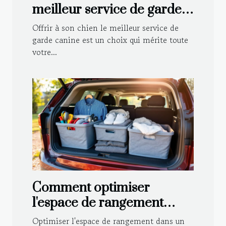
meilleur service de garde
canine pour votre
Offrir à son chien le meilleur service de
compagnon ?
garde canine est un choix qui mérite toute
votre...
Comment optimiser
l'espace de rangement
dans votre véhicule ?
Optimiser l'espace de rangement dans un