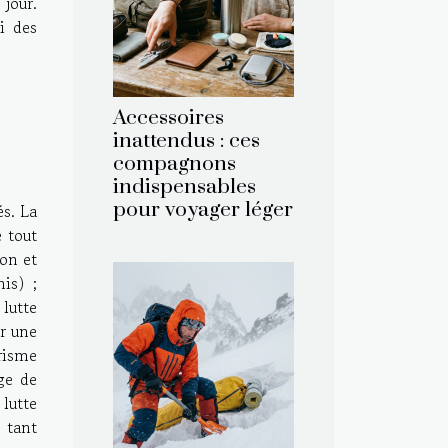
 jour.
i des
Accessoires
inattendus : ces
compagnons
indispensables
pour voyager léger
és. La
e tout
ion et
nis) ;
 lutte
r une
orisme
ge de
lutte
n tant