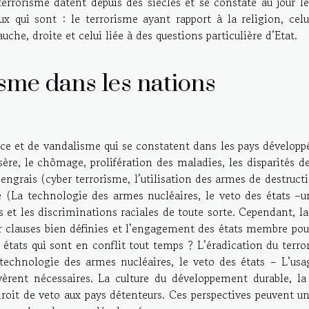
errorisme datent depuis des siècles et se constate au jour le
 qui sont : le terrorisme ayant rapport à la religion, celu
che, droite et celui liée à des questions particulière d’Etat.
sme dans les nations
nce et de vandalisme qui se constatent dans les pays développ
sère, le chômage, prolifération des maladies, les disparités d
l’engrais (cyber terrorisme, l’utilisation des armes de destruct
e (La technologie des armes nucléaires, le veto des états –u
s et les discriminations raciales de toute sorte. Cependant, la
r clauses bien définies et l’engagement des états membre pou
es états qui sont en conflit tout temps ? L’éradication du terr
echnologie des armes nucléaires, le veto des états – L’usa
vèrent nécessaires. La culture du développement durable, la 
 droit de veto aux pays détenteurs. Ces perspectives peuvent u