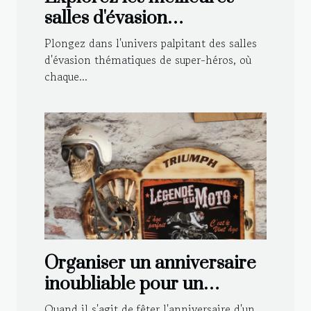
salles d'évasion
thématiques de super-
Plongez dans l'univers palpitant des salles
héros
d'évasion thématiques de super-héros, où
chaque...
Organiser un anniversaire
inoubliable pour un
motard : astuces et idées
Quand il s'agit de fêter l'anniversaire d'un