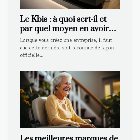
Le Kbis : à quoi sert-il et
par quel moyen en avoir
pour sa société ?
Lorsque vous créez une entreprise, il faut
que cette dernière soit reconnue de façon
officielle...
Les meilleures marques de