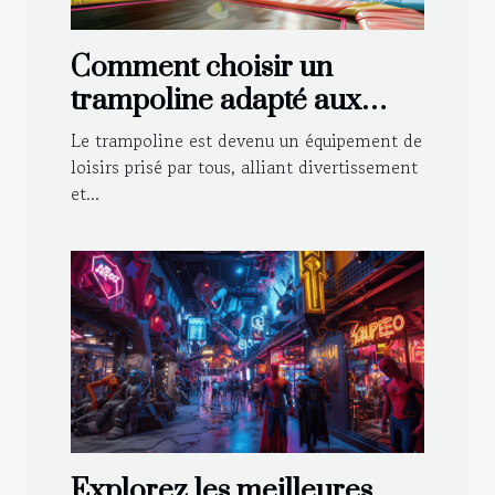
Comment choisir un
trampoline adapté aux
enfants et aux adultes
Le trampoline est devenu un équipement de
loisirs prisé par tous, alliant divertissement
et...
Explorez les meilleures