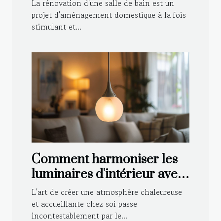
de votre salle de bain
La rénovation d'une salle de bain est un
projet d'aménagement domestique à la fois
stimulant et...
Comment harmoniser les
luminaires d'intérieur avec
votre décoration
L'art de créer une atmosphère chaleureuse
et accueillante chez soi passe
incontestablement par le...