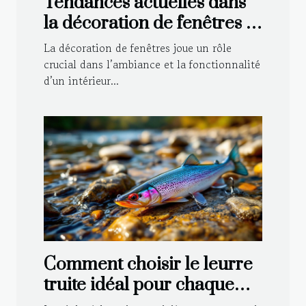
Tendances actuelles dans
la décoration de fenêtres :
Voilages et rideaux
La décoration de fenêtres joue un rôle
crucial dans l’ambiance et la fonctionnalité
d’un intérieur...
Comment choisir le leurre
truite idéal pour chaque
type de rivière ?