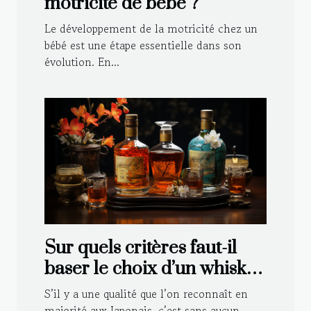
motricité de bébé ?
Le développement de la motricité chez un
bébé est une étape essentielle dans son
évolution. En...
Sur quels critères faut-il
baser le choix d’un whisky
japonais ?
S’il y a une qualité que l’on reconnaît en
majorité aux Japonais, c’est sans aucun