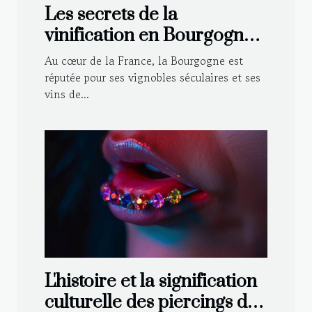
Les secrets de la
vinification en Bourgogne :
Techniques traditionnelles
Au cœur de la France, la Bourgogne est
et modernes
réputée pour ses vignobles séculaires et ses
vins de...
L'histoire et la signification
culturelle des piercings de