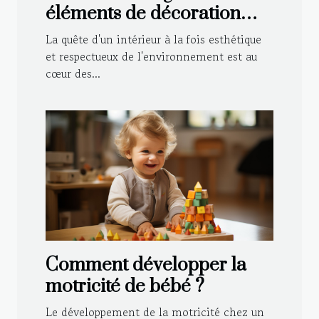
éléments de décoration
durable dans le style
La quête d'un intérieur à la fois esthétique
traditionnel de votre
et respectueux de l'environnement est au
cœur des...
maison
Comment développer la
motricité de bébé ?
Le développement de la motricité chez un