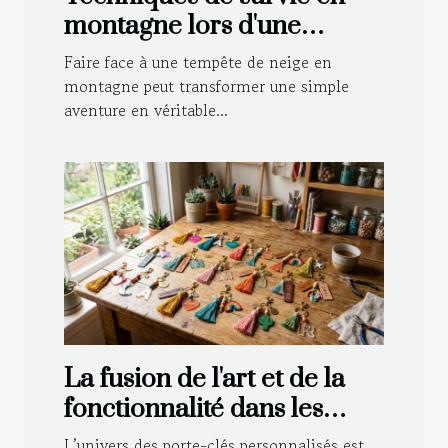
montagne lors d'une
tempête de neige
Faire face à une tempête de neige en
montagne peut transformer une simple
aventure en véritable...
La fusion de l'art et de la
fonctionnalité dans les
porte-clés personnalisés
L’univers des porte-clés personnalisés est