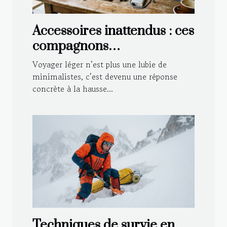
Accessoires inattendus : ces
compagnons
indispensables pour
Voyager léger n’est plus une lubie de
voyager léger
minimalistes, c’est devenu une réponse
concrète à la hausse...
Techniques de survie en