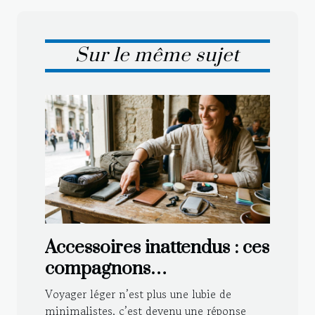
Sur le même sujet
Accessoires inattendus : ces
compagnons
indispensables pour
Voyager léger n’est plus une lubie de
voyager léger
minimalistes, c’est devenu une réponse