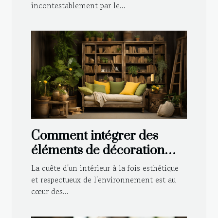
incontestablement par le...
Comment intégrer des
éléments de décoration
durable dans le style
La quête d'un intérieur à la fois esthétique
traditionnel de votre
et respectueux de l'environnement est au
cœur des...
maison