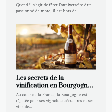
motard : astuces et idées
Quand il s'agit de fêter l'anniversaire d'un
déco
passionné de moto, il est hors de...
Les secrets de la
vinification en Bourgogne :
Techniques traditionnelles
Au cœur de la France, la Bourgogne est
et modernes
réputée pour ses vignobles séculaires et ses
vins de...