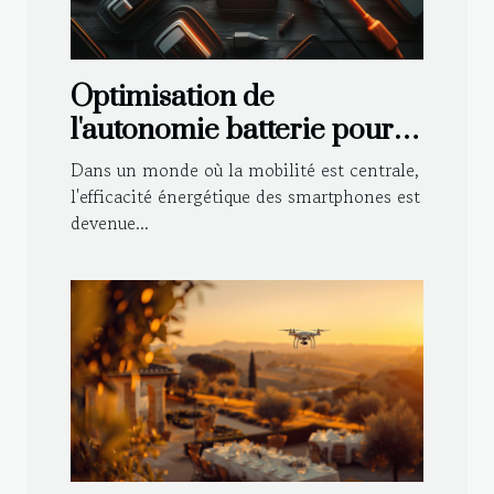
Optimisation de
l'autonomie batterie pour
smartphones les stratégies
Dans un monde où la mobilité est centrale,
efficaces et moins connues
l'efficacité énergétique des smartphones est
devenue...