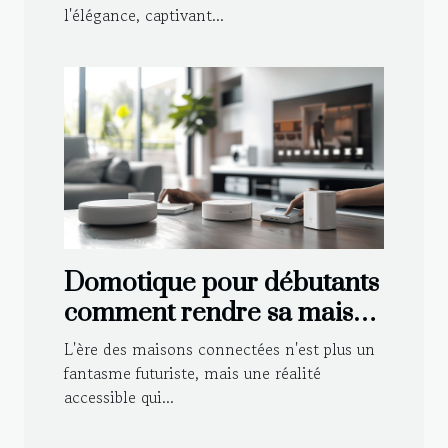
l'élégance, captivant...
Domotique pour débutants
comment rendre sa maison
intelligente en évitant les
L'ère des maisons connectées n'est plus un
pièges courants
fantasme futuriste, mais une réalité
accessible qui...