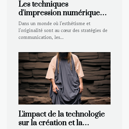
Les techniques
d'impression numérique
sur structures gonflables
Dans un monde où l'esthétisme et
pour un rendu de haute
l'originalité sont au cœur des stratégies de
communication, les...
qualité
L'impact de la technologie
sur la création et la