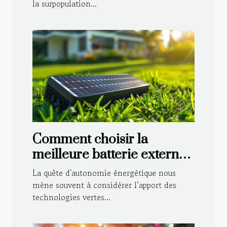
la surpopulation...
Comment choisir la
meilleure batterie externe
solaire 220V pour vos
La quête d'autonomie énergétique nous
besoins
mène souvent à considérer l’apport des
technologies vertes...