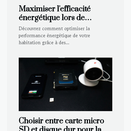
Maximiser l'efficacité
énergétique lors de
rénovations : méthodes et
Découvrez comment optimiser la
avantages
performance énergétique de votre
habitation grâce à des...
Choisir entre carte micro
SD et disque dur pour la