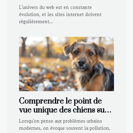
référencement d'un site de
L'univers du web est en constante
tentes publicitaires
évolution, et les sites internet doivent
régulièrement...
Comprendre le point de
vue unique des chiens sur
les problèmes urbains
Lorsqu'on pense aux problèmes urbains
modernes
modernes, on évoque souvent la pollution,