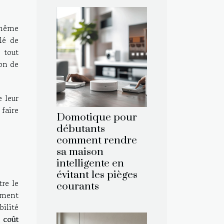
, même
lé de
 tout
ion de
e leur
 faire
Domotique pour
débutants
comment rendre
sa maison
intelligente en
évitant les pièges
re le
courants
lement
bilité
e
coût