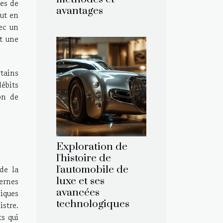
ses de
avantages
out en
ec un
t une
rtains
ébits
on de
Exploration de
l'histoire de
de la
l'automobile de
luxe et ses
ernes
avancées
iques
technologiques
istre.
ts qui