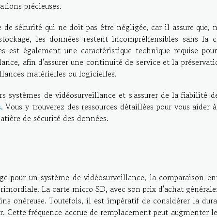
ations précieuses.
de sécurité qui ne doit pas être négligée, car il assure que
stockage, les données restent incompréhensibles sans la c
s est également une caractéristique technique requise pour
ance, afin d'assurer une continuité de service et la préservat
lances matérielles ou logicielles.
s systèmes de vidéosurveillance et s'assurer de la fiabilité d
s
. Vous y trouverez des ressources détaillées pour vous aider à
atière de sécurité des données.
kage pour un système de vidéosurveillance, la comparaison ent
t primordiale. La carte micro SD, avec son prix d'achat généra
ins onéreuse. Toutefois, il est impératif de considérer la dura
acer. Cette fréquence accrue de remplacement peut augmenter l