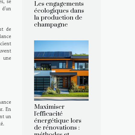
s, se
Les engagements
 d'un
écologiques dans
la production de
champagne
nt de
llance
cient
uvent
t une
rmance
Maximiser
r. En
l'efficacité
ent un
énergétique lors
té.
de rénovations :
méthodes et