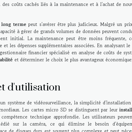
n des coûts cachés liés à la maintenance et à l'achat de nouv
e long terme
peut s'avérer être plus judicieux. Malgré un pri
a capacité à gérer de grands volumes de données peuvent cond
ent initial. La maintenance peut être moins fréquente, c
ce et les dépenses supplémentaires associées. En analysant le
e gestionnaire financier spécialisé en analyse de coûts de sy
abilité
et déterminer le choix le plus avantageux économiqu
et d'utilisation
n système de vidéosurveillance, la simplicité d'installation
rimordiaux. Les cartes micro SD se distinguent par leur
instal
 compétence technique approfondie. Les utilisateurs peuven
dédié sur la caméra, ce qui élimine le besoin d'équipe
ace de disques durs est souvent plus complexe et peut néces