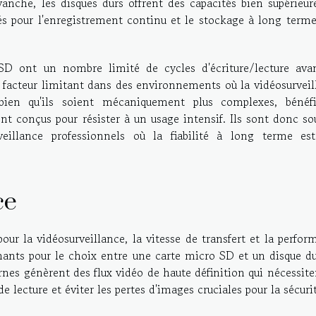
nche, les disques durs offrent des capacités bien supérieure
s pour l'enregistrement continu et le stockage à long terme
 SD ont un nombre limité de cycles d'écriture/lecture ava
n facteur limitant dans des environnements où la vidéosurvei
bien qu'ils soient mécaniquement plus complexes, bénéfi
nt conçus pour résister à un usage intensif. Ils sont donc so
veillance professionnels où la fiabilité à long terme es
ce
our la vidéosurveillance, la vitesse de transfert et la perfo
ants pour le choix entre une carte micro SD et un disque du
rnes génèrent des flux vidéo de haute définition qui nécessit
de lecture et éviter les pertes d'images cruciales pour la sécuri