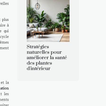
elles
x plus
uire à
e qui
 cycle
stèmes
Stratégies
ement
naturelles pour
améliorer la santé
des plantes
d'intérieur
 et la
lation
t les
ments
siter