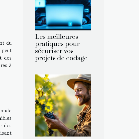
Les meilleures
nt du
pratiques pour
 peut
sécuriser vos
t des
projets de codage
ères à
rande
nibles
ur des
misant