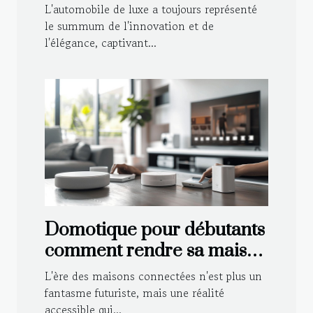
avancées technologiques
L'automobile de luxe a toujours représenté
le summum de l'innovation et de
l'élégance, captivant...
Domotique pour débutants
comment rendre sa maison
intelligente en évitant les
L'ère des maisons connectées n'est plus un
pièges courants
fantasme futuriste, mais une réalité
accessible qui...