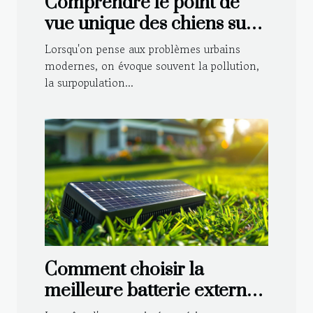
Comprendre le point de
vue unique des chiens sur
les problèmes urbains
Lorsqu'on pense aux problèmes urbains
modernes
modernes, on évoque souvent la pollution,
la surpopulation...
Comment choisir la
meilleure batterie externe
solaire 220V pour vos