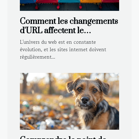
Comment les changements
d'URL affectent le
référencement d'un site de
L'univers du web est en constante
tentes publicitaires
évolution, et les sites internet doivent
régulièrement...