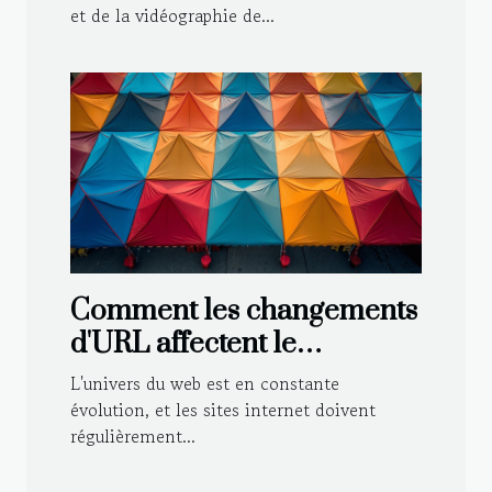
et de la vidéographie de...
Comment les changements
d'URL affectent le
référencement d'un site de
L'univers du web est en constante
tentes publicitaires
évolution, et les sites internet doivent
régulièrement...