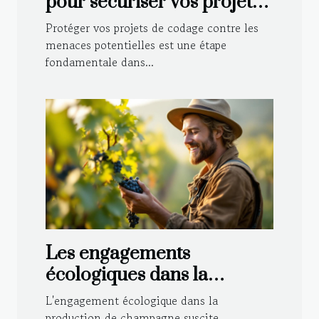
pour sécuriser vos projets
de codage
Protéger vos projets de codage contre les
menaces potentielles est une étape
fondamentale dans...
Les engagements
écologiques dans la
production de champagne
L'engagement écologique dans la
production de champagne suscite