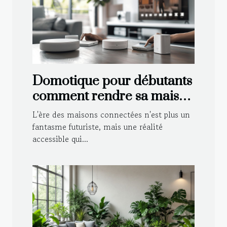
Domotique pour débutants
comment rendre sa maison
intelligente en évitant les
L'ère des maisons connectées n'est plus un
pièges courants
fantasme futuriste, mais une réalité
accessible qui...