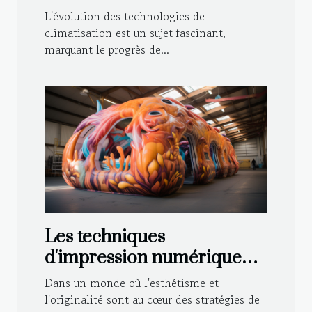
l'ancien au moderne
L'évolution des technologies de
climatisation est un sujet fascinant,
marquant le progrès de...
Les techniques
d'impression numérique
sur structures gonflables
Dans un monde où l'esthétisme et
pour un rendu de haute
l'originalité sont au cœur des stratégies de