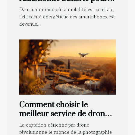
smartphones les stratégies
Dans un monde où la mobilité est centrale,
efficaces et moins connues
l'efficacité énergétique des smartphones est
devenue...
Comment choisir le
meilleur service de drone
pour votre mariage
La captation aérienne par drone
révolutionne le monde de la photographie