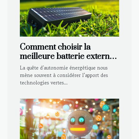
Comment choisir la
meilleure batterie externe
solaire 220V pour vos
La quête d'autonomie énergétique nous
besoins
mène souvent à considérer l’apport des
technologies vertes...