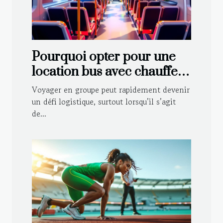
Pourquoi opter pour une
location bus avec chauffeur
pour vos voyages en
Voyager en groupe peut rapidement devenir
groupe ?
un défi logistique, surtout lorsqu’il s’agit
de...