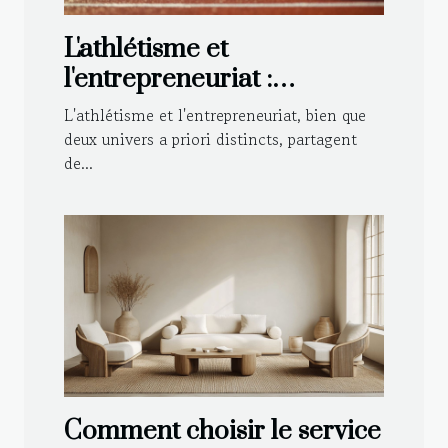
L'athlétisme et
l'entrepreneuriat :
partenaires pour une
L'athlétisme et l'entrepreneuriat, bien que
innovation réussie
deux univers a priori distincts, partagent
de...
Comment choisir le service