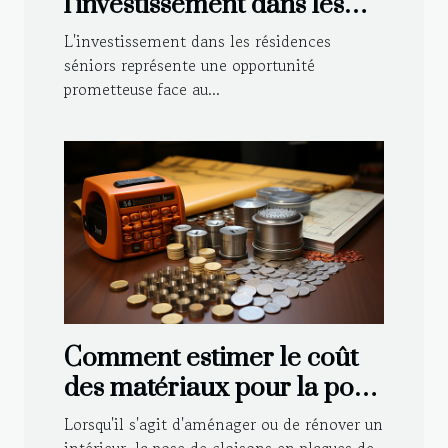
l'investissement dans les
résidences seniors
L'investissement dans les résidences
séniors représente une opportunité
prometteuse face au...
Comment estimer le coût
des matériaux pour la pose
de cloisons en placo ?
Lorsqu'il s'agit d'aménager ou de rénover un