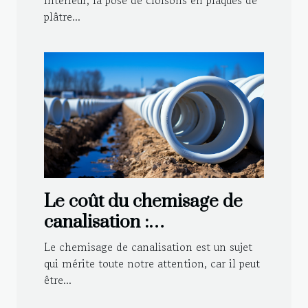
intérieur, la pose de cloisons en plaques de
plâtre...
Le coût du chemisage de
canalisation :
investissement ou dépense
Le chemisage de canalisation est un sujet
?
qui mérite toute notre attention, car il peut
être...