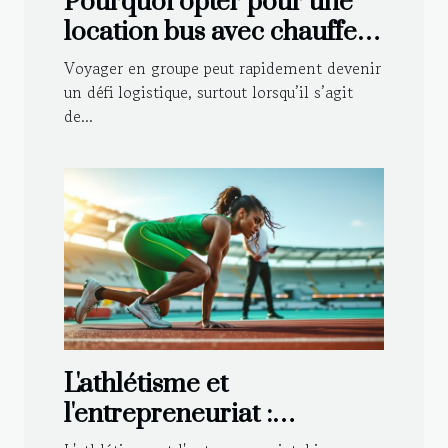
Pourquoi opter pour une
location bus avec chauffeur
pour vos voyages en
Voyager en groupe peut rapidement devenir
groupe ?
un défi logistique, surtout lorsqu’il s’agit
de...
L'athlétisme et
l'entrepreneuriat :
partenaires pour une