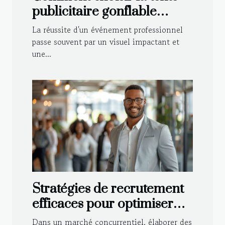
publicitaire gonflable
idéale pour votre
La réussite d'un événement professionnel
événement ?
passe souvent par un visuel impactant et
une...
Stratégies de recrutement
efficaces pour optimiser
votre équipe de vente
Dans un marché concurrentiel, élaborer des