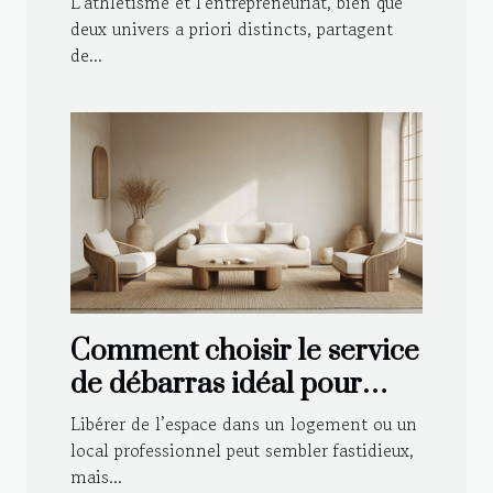
L'athlétisme et l'entrepreneuriat, bien que
innovation réussie
deux univers a priori distincts, partagent
de...
Comment choisir le service
de débarras idéal pour
votre espace ?
Libérer de l’espace dans un logement ou un
local professionnel peut sembler fastidieux,
mais...