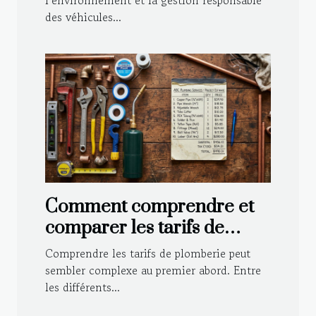
l’environnement et la gestion responsable
des véhicules...
Comment comprendre et
comparer les tarifs de
plomberie ?
Comprendre les tarifs de plomberie peut
sembler complexe au premier abord. Entre
les différents...