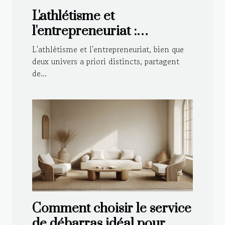
L'athlétisme et
l'entrepreneuriat :
partenaires pour une
L'athlétisme et l'entrepreneuriat, bien que
innovation réussie
deux univers a priori distincts, partagent
de...
Comment choisir le service
de débarras idéal pour