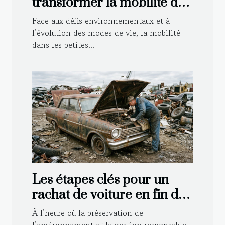
transformer la mobilité des
petites villes aujourd’hui ?
Face aux défis environnementaux et à
l’évolution des modes de vie, la mobilité
dans les petites...
Les étapes clés pour un
rachat de voiture en fin de
vie
À l’heure où la préservation de