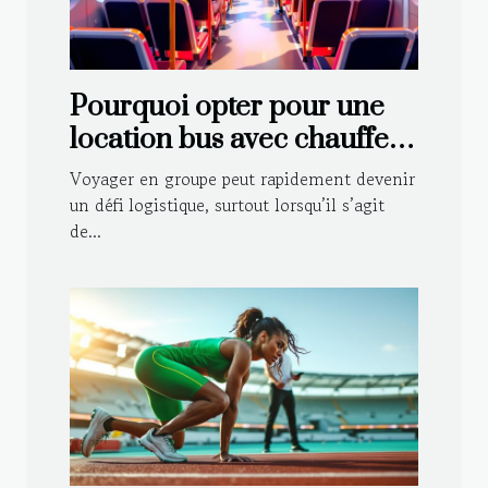
Pourquoi opter pour une
location bus avec chauffeur
pour vos voyages en
Voyager en groupe peut rapidement devenir
groupe ?
un défi logistique, surtout lorsqu’il s’agit
de...