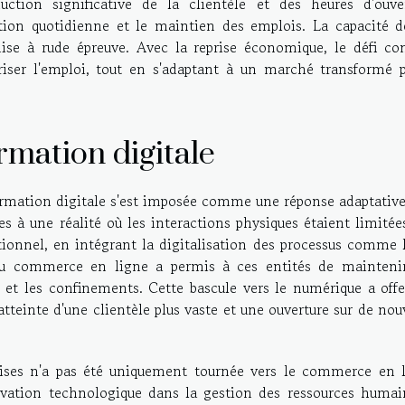
uction significative de la clientèle et des heures d'ouver
stion quotidienne et le maintien des emplois. La capacité d
ise à rude épreuve. Avec la reprise économique, le défi con
riser l'emploi, tout en s'adaptant à un marché transformé p
rmation digitale
sformation digitale s'est imposée comme une réponse adaptativ
s à une réalité où les interactions physiques étaient limitée
tionnel, en intégrant la digitalisation des processus comme l
 du commerce en ligne a permis à ces entités de mainteni
s et les confinements. Cette bascule vers le numérique a offe
l'atteinte d'une clientèle plus vaste et une ouverture sur de no
prises n'a pas été uniquement tournée vers le commerce en l
novation technologique dans la gestion des ressources humai