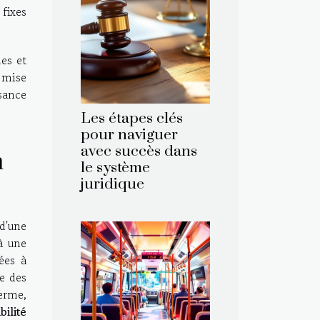
 fixes
des et
 mise
sance
Les étapes clés
pour naviguer
avec succès dans
n
le système
juridique
d'une
 à une
ées à
ge des
erme,
bilité