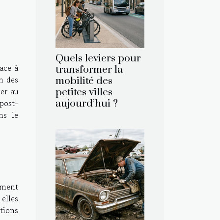
Quels leviers pour
ace à
transformer la
on des
mobilité des
er au
petites villes
post-
aujourd’hui ?
ns le
mment
 elles
ctions