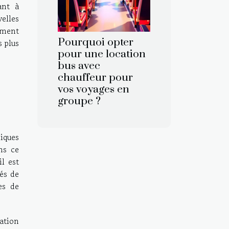
ant à
elles
ement
Pourquoi opter
s plus
pour une location
bus avec
chauffeur pour
vos voyages en
groupe ?
iques
ns ce
il est
tés de
es de
cation