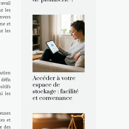
avail
ur les
nvers
gne et
ur les
utien
Accéder à votre
défis
espace de
sitifs
stockage : facilité
si les
et convenance
reuses
tes et
ie des