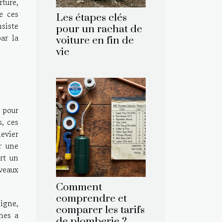
ture,
e ces
Les étapes clés
siste
pour un rachat de
ar la
voiture en fin de
vie
e pour
s, ces
evier
r une
rt un
uveaux
Comment
comprendre et
igne,
comparer les tarifs
nes a
de plomberie ?